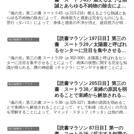
誠とあらゆる不純物の除去によっ
て肉体能力と感覚は完全なものに
『魂の光』第二の書 スートラ43（p.213-216）燃えるような熱誠とあ
なる『魂の光』
らゆる不純物の除去によって、肉体能力と感覚は完全なものになる。
苦行（タパス）によって、身体と感覚の不浄が消え、超自然力が得ら
れる。『インテグラル・ヨーガ』今回は『イン...
【読書マラソン 197日目】第三の
毎日秘教本！アリス・ベイリー読書マラソン
書 スートラ29／太陽叢と呼ばれ
るセンターに注目を集中させるこ
とによって、肉体の状態に関する
『魂の光』第三の書 スートラ29（p.302-309）太陽叢と呼ばれるセン
完全な知識が得られる『魂の光』
ターに注目を集中させることによって、肉体の状態に関する完全な知
識が得られる。臍の神経叢（チャクラ）にサンヤマを施すことによっ
て、身体の構造を知ることができる。『インテ...
【読書マラソン 205日目】第三の
毎日秘教本！アリス・ベイリー読書マラソン
書 スートラ38／束縛の原因を弱
めることで束縛から解放されるこ
とによって、そして転移の方法を
『魂の光』第三の書 スートラ38（p.325-327）束縛の原因を弱めるこ
理解することによって、マイン
とで束縛から解放されることによって、そして転移（出入り）の方法
を理解することによって、マインド・スタッフ（チッタ）は他の肉体
ド・スタッフは他の肉体に入るこ
に入ることができる。【心と身体に縛りつけて...
とができる『魂の光』
【読書マラソン 87日目】第一の
毎日秘教本！アリス・ベイリー読書マラソン
書 スートラ25／拡大する知識の