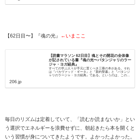
【62日目〜】『魂の光』
←いまここ
【読書マラソン 62日目】魂とその開花の全体像
が記されている書『魂の光〜パタンジャリのラー
ジャ・ヨガ経典』
すべての学ぶ人々が手元に置くべき三冊の本がある。それ
は『バカヴァッド・ギータ』と『新約聖書』と『パタンジ
ャリのラージャ・ヨガ経典』である。というのは、この三
冊には魂とその開花の全体像が記されているからである。
206.jp
『魂の光』p.12アリス・ベイリ...
毎日のリズムは定着していて、「読むか読まないか」とい
う選択でエネルギーを浪費せずに、朝起きたら本を開くと
いう習慣が身についてきたようです。よかったよかった。