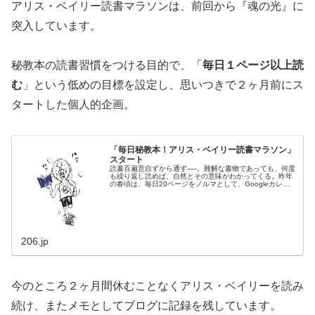
アリス・ベイリー読書マラソンは、前回から『魂の光』に
突入しています。
秘教本の読書習慣をつける目的で、「
毎日１ページ以上読
む
」という低めの目標を設定し、思いつきで２ヶ月前にス
タートした個人的企画。
「毎日秘教本！アリス・ベイリー読書マラソン」
スタート
読書百遍意自ずから通ず──。難解な書物であっても、何度
も繰り返し読めば、自然とその意味がわかってくる。昨年
の春頃は、毎日20ページをノルマとして、Googleカレン
ダーに本のタイトルとページ数を入力し、『秘教瞑想に関
する手紙』『ホワイト・マ...
206.jp
今のところ２ヶ月間休むことなくアリス・ベイリーを読み
続け、またメモとしてブログに記録を残しています。