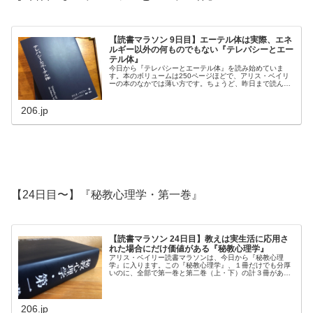
【読書マラソン 9日目】エーテル体は実際、エネ
ルギー以外の何ものでもない『テレパシーとエー
テル体』
今日から『テレパシーとエーテル体』を読み始めていま
す。本のボリュームは250ページほどで、アリス・ベイリ
ーの本のなかでは薄い方です。ちょうど、昨日まで読んで
いた『新しい時代の教育』も同じくらいの厚さでした。ま
ずは、この本に何が書かれているの...
206.jp
【24日目〜】『秘教心理学・第一巻』
【読書マラソン 24日目】教えは実生活に応用さ
れた場合にだけ価値がある『秘教心理学』
アリス・ベイリー読書マラソンは、今日から『秘教心理
学』に入ります。この『秘教心理学』、１冊だけでも分厚
いのに、全部で第一巻と第二巻（上・下）の計３冊があり
ます。そして、あの『秘教治療』を含む「七つの光線に関
する論文」の第一巻にあたる部分が『...
206.jp