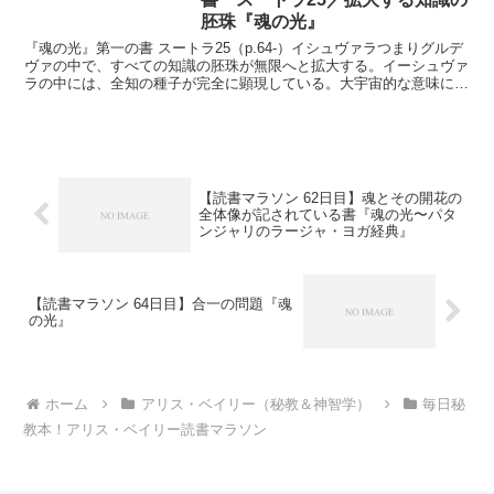
胚珠『魂の光』
『魂の光』第一の書 スートラ25（p.64-）イシュヴァラつまりグルデ
ヴァの中で、すべての知識の胚珠が無限へと拡大する。イーシュヴァ
ラの中には、全知の種子が完全に顕現している。大宇宙的な意味にお
いて、神はすべての支配者であり、すべての知識の...
【読書マラソン 62日目】魂とその開花の
全体像が記されている書『魂の光〜パタ
ンジャリのラージャ・ヨガ経典』
【読書マラソン 64日目】合一の問題『魂
の光』
ホーム
アリス・ベイリー（秘教＆神智学）
毎日秘
教本！アリス・ベイリー読書マラソン