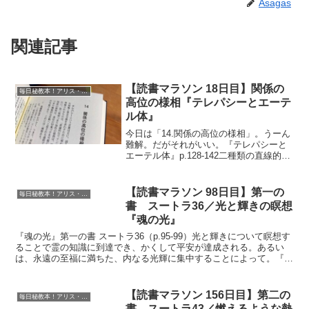
Asagas
関連記事
【読書マラソン 18日目】関係の
毎日秘教本！アリス・ベイリー読書マラソン
高位の様相『テレパシーとエーテ
ル体』
今日は「14.関係の高位の様相」。うーん
難解。だがそれがいい。『テレパシーと
エーテル体』p.128-142二種類の直線的な
テレパシー 共感的なテレパシー：パーソ
ナリティの太陽叢。アストラル──ブッデ
ィ的。 メンタル的なテレパシー：進歩し
【読書マラソン 98日目】第一の
毎日秘教本！アリス・ベイリー読書マラソン
た知...
書 スートラ36／光と輝きの瞑想
『魂の光』
『魂の光』第一の書 スートラ36（p.95-99）光と輝きについて瞑想す
ることで霊の知識に到達でき、かくして平安が達成される。あるい
は、永遠の至福に満ちた、内なる光輝に集中することによって。『イ
ンテグラル・ヨーガ』ここで、先に示したそれぞれ...
【読書マラソン 156日目】第二の
毎日秘教本！アリス・ベイリー読書マラソン
書 スートラ43／燃えるような熱