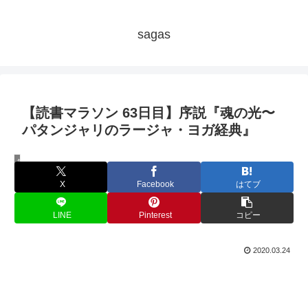
sagas
【読書マラソン 63日目】序説『魂の光〜
パタンジャリのラージャ・ヨガ経典』
毎日秘教本！アリス・ベイリー読書マラソン
X
Facebook
はてブ
LINE
Pinterest
コピー
2020.03.24