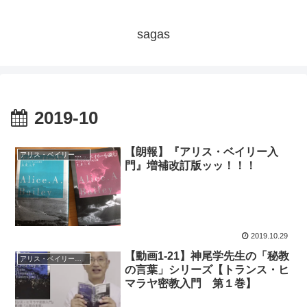
sagas
2019-10
【朗報】『アリス・ベイリー入
アリス・ベイリー（秘教＆神智学）
門』増補改訂版ッッ！！！
2019.10.29
【動画1-21】神尾学先生の「秘教
アリス・ベイリー（秘教＆神智学）
の言葉」シリーズ【トランス・ヒ
マラヤ密教入門 第１巻】