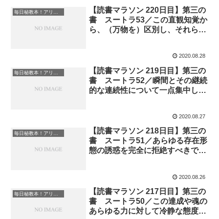
【読書マラソン 220日目】第三の
毎日秘教本！アリス・ベイリー読書マラソン
書 スートラ53／この直観知覚か
ら、（万物を）区別し、それらが
どのような種類のものであり、ど
のような特質を持ち、空間におい
2020.08.28
てどのような位置を占めるかを知
る能力が生じる『魂の光』
【読書マラソン 219日目】第三の
毎日秘教本！アリス・ベイリー読書マラソン
書 スートラ52／瞬間とその継続
的な連続性について一点集中した
瞑想を行うときに識別力を活用す
ることで直観知識が発達する『魂
2020.08.27
の光』
【読書マラソン 218日目】第三の
毎日秘教本！アリス・ベイリー読書マラソン
書 スートラ51／あらゆる存在形
態の誘惑を完全に拒絶すべきであ
る。たとえそれが天からのもので
あっても…『魂の光』
2020.08.26
【読書マラソン 217日目】第三の
毎日秘教本！アリス・ベイリー読書マラソン
書 スートラ50／この達成や魂の
あらゆる力に対して冷静な態度を