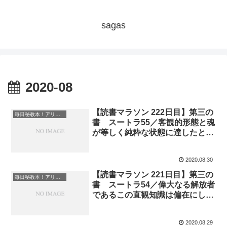
sagas
2020-08
【読書マラソン 222日目】第三の
毎日秘教本！アリス・ベイリー読書マラソン
書 スートラ55／客観的形態と魂
が等しく純粋な状態に達したと
き、一体化が達成され、解放が起
こる『魂の光』
2020.08.30
【読書マラソン 221日目】第三の
毎日秘教本！アリス・ベイリー読書マラソン
書 スートラ54／偉大なる解放者
であるこの直観知識は偏在にして
全知であり、永遠なる今の中に過
去と現在と未来を包み込む『魂の
2020.08.29
光』