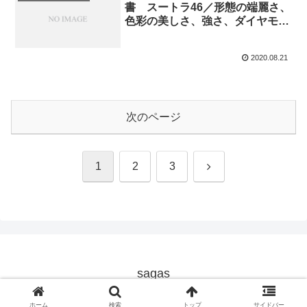
書 スートラ46／形態の端麗さ、
色彩の美しさ、強さ、ダイヤモン
ドの密集性が、肉体を完成させる
のである『魂の光』
2020.08.21
次のページ
次
1
2
3
へ
sagas
© 2018 sagas.
ホーム
検索
トップ
サイドバー