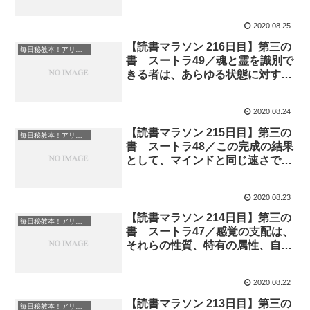
とることによって、束縛の種子か
ら解放された者は孤立した統一の
2020.08.25
状態を達成する『魂の光』
【読書マラソン 216日目】第三の
毎日秘教本！アリス・ベイリー読書マラソン
書 スートラ49／魂と霊を識別で
きる者は、あらゆる状態に対する
支配を達成し、全治になる『魂の
光』
2020.08.24
【読書マラソン 215日目】第三の
毎日秘教本！アリス・ベイリー読書マラソン
書 スートラ48／この完成の結果
として、マインドと同じ速さで行
動できるようになり、感覚器官に
よらない知覚、根源質料の支配が
2020.08.23
可能になる『魂の光』
【読書マラソン 214日目】第三の
毎日秘教本！アリス・ベイリー読書マラソン
書 スートラ47／感覚の支配は、
それらの性質、特有の属性、自我
性、浸透性、有益な目的への集中
した瞑想によって達成される『魂
2020.08.22
の光』
【読書マラソン 213日目】第三の
毎日秘教本！アリス・ベイリー読書マラソン