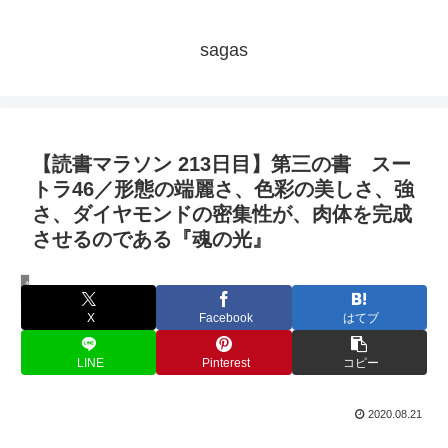
sagas
【読書マラソン 213日目】第三の書 スー
トラ46／形態の端麗さ、色彩の美しさ、強
さ、ダイヤモンドの密集性が、肉体を完成
させるのである『魂の光』
毎日秘教本！アリス・ベイリー読書マラソン
X
Facebook
はてブ
LINE
Pinterest
コピー
2020.08.21