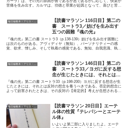
カーラ）は、その元の原因が善であるか悪であるかに応じて、快楽か
苦痛を生み出す。カルマは、功徳と罪業が起因となって、喜びと苦し
みの果実を生む。『インテグラル・ヨーガ』善...
【読書マラソン 116日目】第二の
毎日秘教本！アリス・ベイリー読書マラソン
書 スートラ3／妨げを生み出す
五つの困難『魂の光』
『魂の光』第二の書 スートラ3（p.138-139）妨げを生み出す困難に
は次のものがある。アヴィディヤ（無知）、パーソナリティーの感
覚、欲求、憎しみ、そして執着の感覚である。無知、自我意識、執
着、嫌悪、生存欲が、五つの障害である。『インテグ...
【読書マラソン 146日目】第二の
毎日秘教本！アリス・ベイリー読書マラソン
書 スートラ33／ヨガに反する想
念が生じたときには、それとは反
対の想念を養うべきである『魂の
『魂の光』第二の書 スートラ33（p.198-200）ヨガに反する想念が生
光』
じたときには、それとは反対の想念を養うべきである。否定的想念に
よって妨害されたときは、その反対の【肯定的】考えが念想されるべ
きである。それがプラティパクシャ・バーヴァ...
【読書マラソン 20日目】エーテ
毎日秘教本！アリス・ベイリー読書マラソン
ル体の性質『テレパシーとエーテ
ル体』
いよいよ第二部に入りましたよ。エーテ