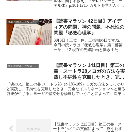
ル体に関する教え。『テレパシーとエー
テル体』p.161-171オカルトを学ぶ人々の
主要な責務の一つは今日、エーテル体の
存在事実を証明することである。現代科
学はすでに証明しつつある。なぜなら、
【読書マラソン 42日目】アイデ
毎日秘教本！アリス・ベイリー読書マラソン
科学による研究...
ィアの問題、神の問題、不死性の
問題『秘教心理学』
3月3日！三位一体、三様相の日ですね。
今日の読マラは『秘教心理学』第二部第
一章、「2 現在の光線計画と働き手た
ち」。「アイディアの問題」「神の問
題」「不死性の問題」の項を読んでいき
ます。『秘教心理学・第一巻』p.237-
【読書マラソン 141日目】第二の
毎日秘教本！アリス・ベイリー読書マラソン
246【アイディアの...
書 スートラ28／ヨガの方法を実
践し不純性を克服したとき、完全
なイルミネーションへと至る啓発
『魂の光』第二の書 スートラ28（p.186-189）ヨガの方法をしっかり
が生じる『魂の光』
と実践し、不純性を克服したとき、完全なイルミネーションへと至る
啓発が生じる。ヨーガの諸支分を修練していくことによって、次第に
不純が消え、そこに明敏なる識別へと導く智の...
【読書マラソン 212日目】第三の書 ス
ートラ45／この支配によって、微小化す