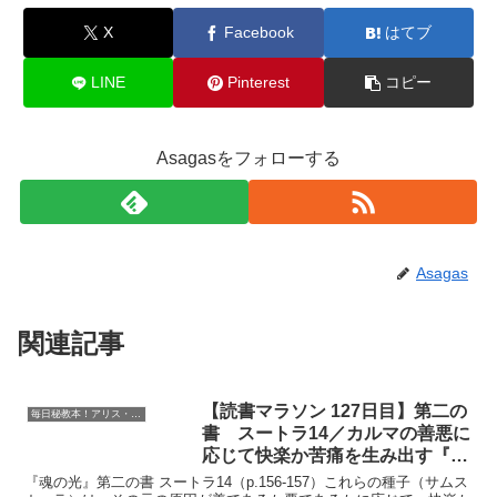
X
Facebook
はてブ
LINE
Pinterest
コピー
Asagasをフォローする
Asagas
関連記事
【読書マラソン 127日目】第二の
毎日秘教本！アリス・ベイリー読書マラソン
書 スートラ14／カルマの善悪に
応じて快楽か苦痛を生み出す『魂
の光』
『魂の光』第二の書 スートラ14（p.156-157）これらの種子（サムス