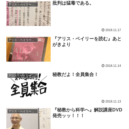
批判は猛毒である。
アリス・ベイリー（秘教＆神智学）
2018.11.17
『アリス・ベイリーを読む』あと
アリス・ベイリー（秘教＆神智学）
がきより
2018.11.14
秘教だよ！全員集合！
アリス・ベイリー（秘教＆神智学）
2018.11.13
『秘教から科学へ』解説講座DVD
アリス・ベイリー（秘教＆神智学）
発売ッッ！！！