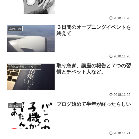
2018.11.28
３日間のオープニングイベントを
あれこれ
終えて
2018.11.26
取り急ぎ、講座の報告と７つの習
『秘教治療』エソテリック・ヒーリング年間講座の報告
慣とチベット人など。
2018.11.22
ブログ始めて半年が経ったらしい
あれこれ
2018.11.21