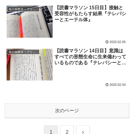
【読書マラソン 15日目】接触と
毎日秘教本！アリス・ベイリー読書マラソン
受容性がもたらす結果『テレパシ
ーとエーテル体』
2020.02.05
【読書マラソン 14日目】意識は
毎日秘教本！アリス・ベイリー読書マラソン
すべての形態生命に生来備わって
いるものである『テレパシーとエ
ーテル体』
2020.02.04
次のページ
次
1
2