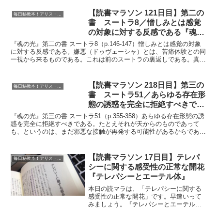
【読書マラソン 121日目】第二の
毎日秘教本！アリス・ベイリー読書マラソン
書 スートラ8／憎しみとは感覚
の対象に対する反感である『魂の
光』
『魂の光』第二の書 スートラ8（p.146-147）憎しみとは感覚の対象
に対する反感である。嫌悪（ドゥヴェーシャ）とは、苦痛体験との同
一視から来るものである。これは前のスートラの裏返しである。真の
ヨギは反感も欲求も感じない。彼の場合、このよ...
【読書マラソン 218日目】第三の
毎日秘教本！アリス・ベイリー読書マラソン
書 スートラ51／あらゆる存在形
態の誘惑を完全に拒絶すべきであ
る。たとえそれが天からのもので
『魂の光』第三の書 スートラ51（p.355-358）あらゆる存在形態の誘
あっても…『魂の光』
惑を完全に拒絶すべきである。たとえそれが天からのものであって
も、というのは、まだ邪悪な接触が再発する可能性があるからであ
る。ヨーギーは、天人からの称賛といえども、これ...
【読書マラソン 17日目】テレパ
毎日秘教本！アリス・ベイリー読書マラソン
シーに関する感受性の正常な開花
『テレパシーとエーテル体』
本日の読マラは、「テレパシーに関する
感受性の正常な開花」です。早速いって
みましょう。『テレパシーとエーテル
体』p.112-127印象づけに敏感になるに