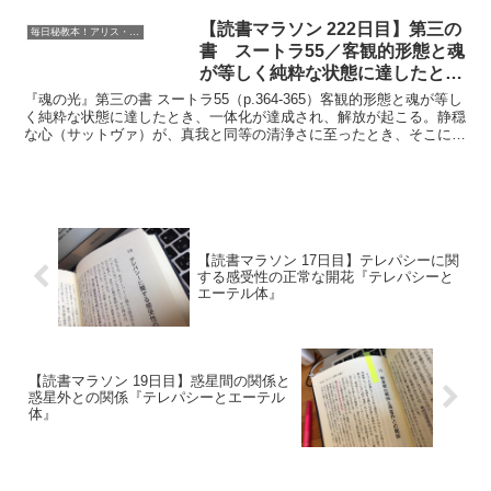
は、最高の印象づけが作用できる磁力的
なオーラを生み出すことが必要である。
【読書マラソン 222日目】第三の
毎日秘教本！アリス・ベイリー読書マラソン
この言葉について深...
書 スートラ55／客観的形態と魂
が等しく純粋な状態に達したと
き、一体化が達成され、解放が起
『魂の光』第三の書 スートラ55（p.364-365）客観的形態と魂が等し
こる『魂の光』
く純粋な状態に達したとき、一体化が達成され、解放が起こる。静穏
な心（サットヴァ）が、真我と同等の清浄さに至ったとき、そこにカ
イヴァリャ〔絶対、独存〕がある。『インテグ...
【読書マラソン 17日目】テレパシーに関
する感受性の正常な開花『テレパシーと
エーテル体』
【読書マラソン 19日目】惑星間の関係と
惑星外との関係『テレパシーとエーテル
体』