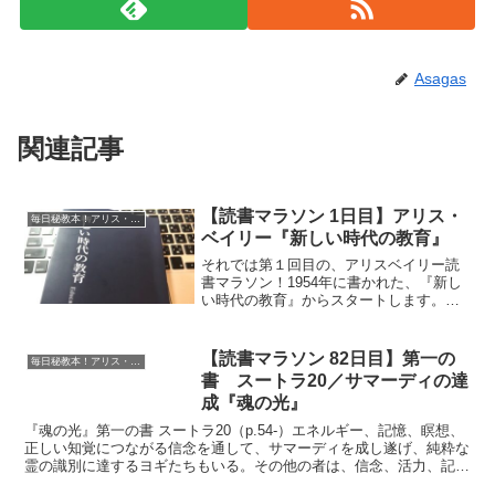
Asagas
関連記事
【読書マラソン 1日目】アリス・
毎日秘教本！アリス・ベイリー読書マラソン
ベイリー『新しい時代の教育』
それでは第１回目の、アリスベイリー読
書マラソン！1954年に書かれた、『新し
い時代の教育』からスタートします。今
日は、第一章のp.56-72までを読みまし
た。数日前から読み始めていたため、中
途半端なところからスタートとなります
【読書マラソン 82日目】第一の
毎日秘教本！アリス・ベイリー読書マラソン
が、ご了承くだ...
書 スートラ20／サマーディの達
成『魂の光』
『魂の光』第一の書 スートラ20（p.54-）エネルギー、記憶、瞑想、
正しい知覚につながる信念を通して、サマーディを成し遂げ、純粋な
霊の識別に達するヨギたちもいる。その他の者は、信念、活力、記
憶、観想、洞察を通して、このアサムプラジュニャー...