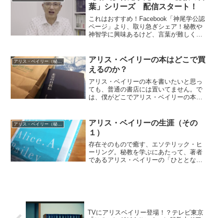
スピリチュアルの王道】...
葉」シリーズ 配信スタート！
これはおすすめ！Facebook「神尾学公認
ページ」より、取り急ぎシェア！秘教や
神智学に興味あるけど、言葉が難しくて
よくわからない！という方、必見です。
「目に見えない世界」のことを怪しくな
く、論理的・整合的に神尾先生が動画で
アリス・ベイリーの本はどこで買
アリス・ベイリー（秘教＆神智学）
解説してくれます...
えるのか？
アリス・ベイリーの本を書いたいと思っ
ても、普通の書店には置いてません。で
は、僕がどこでアリス・ベイリーの本を
手に入れているかと言えば、最初の何冊
かは紀伊国屋ウェブストア。あと最近、
hontoも利用してみて、紀伊国屋に在庫が
アリス・ベイリーの生涯（その
アリス・ベイリー（秘教＆神智学）
なかった『秘教心理...
１）
存在そのもので癒す、エソテリック・ヒ
ーリング。秘教を学ぶにあたって、著者
であるアリス・ベイリーの「ひととな
り」はぜひ感じておきたい。『アリス・
ベイリー入門』を参考に、アリスの生涯
について（妄想も交えつつ）書きまし
た。アリス・ベイリーの生涯ア...
TVにアリスベイリー登場！？テレビ東京