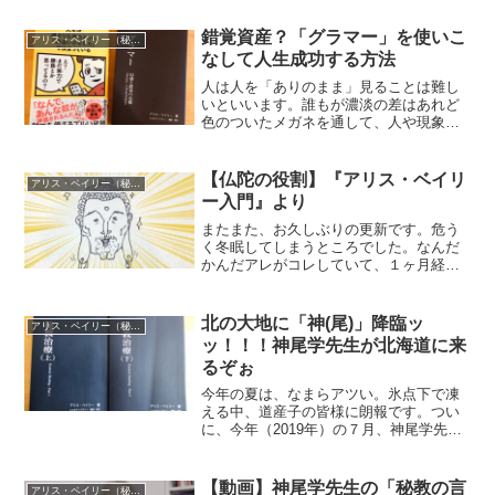
錯覚資産？「グラマー」を使いこ
アリス・ベイリー（秘教＆神智学）
なして人生成功する方法
人は人を「ありのまま」見ることは難し
いといいます。誰もが濃淡の差はあれど
色のついたメガネを通して、人や現象を
判断しています。その視線の先には他人
はもちろん、自分自身も立っていること
でしょう。中には色眼鏡の上に老眼鏡を
【仏陀の役割】『アリス・ベイリ
アリス・ベイリー（秘教＆神智学）
重ねて、さらにカラコンま...
ー入門』より
またまた、お久しぶりの更新です。危う
く冬眠してしまうところでした。なんだ
かんだアレがコレしていて、１ヶ月経っ
てしまいました。スミマセン。これから
少しずつアクセルを踏んでいきマッスル
よ！さて、今回も増補改訂版の『アリ
北の大地に「神(尾)」降臨ッ
アリス・ベイリー（秘教＆神智学）
ス・ベイリー入門』から、仏...
ッ！！！神尾学先生が北海道に来
るぞぉ
今年の夏は、なまらアツい。氷点下で凍
える中、道産子の皆様に朗報です。つい
に、今年（2019年）の７月、神尾学先生
が北海道にやって来ます！「『秘教治
療』（上下巻）を２日で読む」とズーム
対応講座～準備中です【神尾学と学ぶ！
【動画】神尾学先生の「秘教の言
アリス・ベイリー（秘教＆神智学）