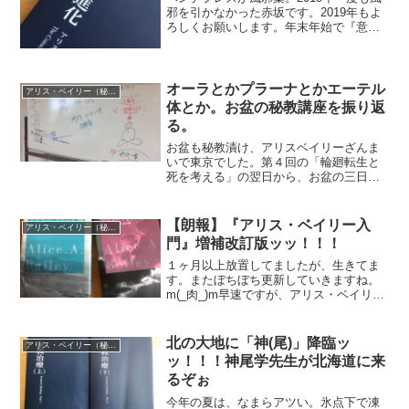
邪を引かなかった赤坂です。2019年もよ
ろしくお願いします。年末年始で『意識
の進化─アリス・ベイリーの講演録』を読
了しました。約120ページの薄い本です
が、さすがアリス・ベイリー。売れ筋の
ビジネス本の...
オーラとかプラーナとかエーテル
アリス・ベイリー（秘教＆神智学）
体とか。お盆の秘教講座を振り返
る。
お盆も秘教漬け、アリスベイリーざんま
いで東京でした。第４回の「輪廻転生と
死を考える」の翌日から、お盆の三日間
集中講座第１回の「アリス・ベイリーと
秘教治療の全体像」と、第２回の「エー
テル体とその２つの様相」を再受講して
【朗報】『アリス・ベイリー入
アリス・ベイリー（秘教＆神智学）
来ました。再受講。目新し...
門』増補改訂版ッッ！！！
１ヶ月以上放置してましたが、生きてま
す。またぼちぼち更新していきますね。
m(_肉_)m早速ですが、アリス・ベイリー
ファンに朗報です！絶版となっていた、
土方三羊さんの『アリス・ベイリー入
門』が、増補改訂版でアルテから9月に発
北の大地に「神(尾)」降臨ッ
アリス・ベイリー（秘教＆神智学）
売されていますよー...
ッ！！！神尾学先生が北海道に来
るぞぉ
今年の夏は、なまらアツい。氷点下で凍