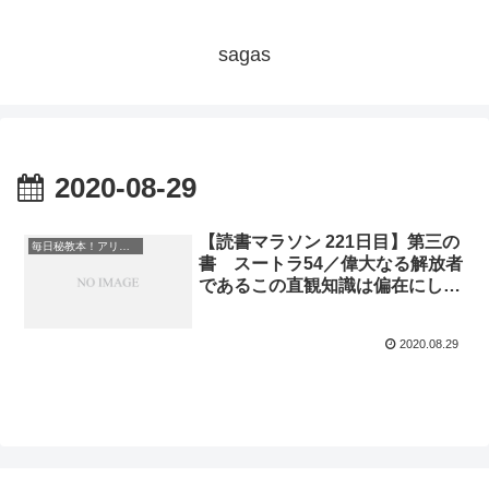
sagas
2020-08-29
【読書マラソン 221日目】第三の
毎日秘教本！アリス・ベイリー読書マラソン
書 スートラ54／偉大なる解放者
であるこの直観知識は偏在にして
全知であり、永遠なる今の中に過
去と現在と未来を包み込む『魂の
2020.08.29
光』