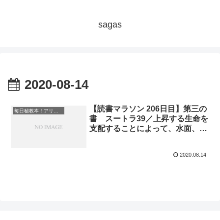
sagas
2020-08-14
【読書マラソン 206日目】第三の
毎日秘教本！アリス・ベイリー読書マラソン
書 スートラ39／上昇する生命を
支配することによって、水面、茨
の道、ぬかるみの上を自由に歩く
ことができ、昇天の能力が得られ
2020.08.14
る『魂の光』