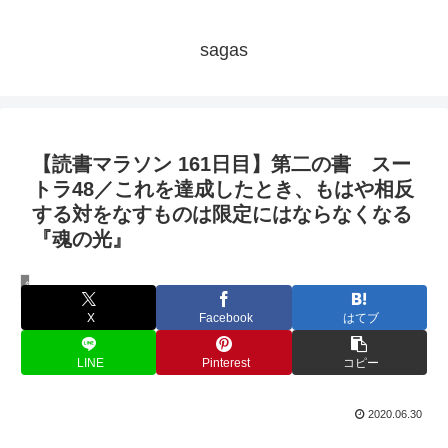
sagas
【読書マラソン 161日目】第二の書 スー
トラ48／これを達成したとき、もはや相反
する対をなすものは限定にはならなくなる
『魂の光』
毎日秘教本！アリス・ベイリー読書マラソン
X
Facebook
はてブ
LINE
Pinterest
コピー
2020.06.30