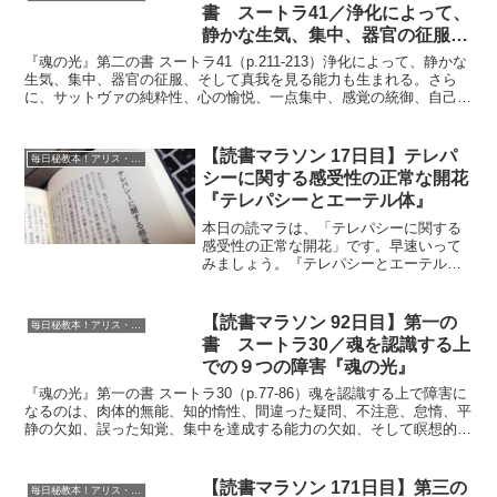
書 スートラ41／浄化によって、
静かな生気、集中、器官の征服、
そして真我を見る能力も生まれる
『魂の光』第二の書 スートラ41（p.211-213）浄化によって、静かな
『魂の光』
生気、集中、器官の征服、そして真我を見る能力も生まれる。さら
に、サットヴァの純粋性、心の愉悦、一点集中、感覚の統御、自己実
現への適合性を得る。『インテグラル・ヨーガ』...
【読書マラソン 17日目】テレパ
毎日秘教本！アリス・ベイリー読書マラソン
シーに関する感受性の正常な開花
『テレパシーとエーテル体』
本日の読マラは、「テレパシーに関する
感受性の正常な開花」です。早速いって
みましょう。『テレパシーとエーテル
体』p.112-127印象づけに敏感になるに
は、最高の印象づけが作用できる磁力的
なオーラを生み出すことが必要である。
【読書マラソン 92日目】第一の
毎日秘教本！アリス・ベイリー読書マラソン
この言葉について深...
書 スートラ30／魂を認識する上
での９つの障害『魂の光』
『魂の光』第一の書 スートラ30（p.77-86）魂を認識する上で障害に
なるのは、肉体的無能、知的惰性、間違った疑問、不注意、怠惰、平
静の欠如、誤った知覚、集中を達成する能力の欠如、そして瞑想的な
態度を達成したときにその態度を維持できないこ...
【読書マラソン 171日目】第三の
毎日秘教本！アリス・ベイリー読書マラソン