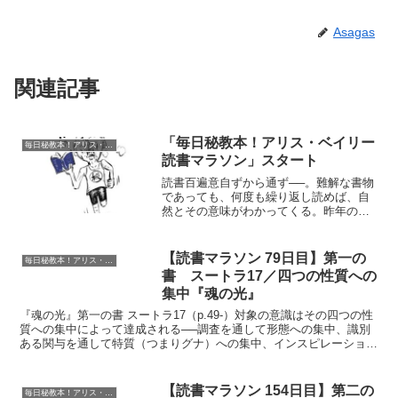
Asagas
関連記事
「毎日秘教本！アリス・ベイリー
毎日秘教本！アリス・ベイリー読書マラソン
読書マラソン」スタート
読書百遍意自ずから通ず──。難解な書物
であっても、何度も繰り返し読めば、自
然とその意味がわかってくる。昨年の春
頃は、毎日20ページをノルマとして、
Googleカレンダーに本のタイトルとペー
ジ数を入力し、『秘教瞑想に関する手
【読書マラソン 79日目】第一の
毎日秘教本！アリス・ベイリー読書マラソン
紙』『ホワイト・マ...
書 スートラ17／四つの性質への
集中『魂の光』
『魂の光』第一の書 スートラ17（p.49-）対象の意識はその四つの性
質への集中によって達成される──調査を通して形態への集中、識別
ある関与を通して特質（つまりグナ）への集中、インスピレーション
（つまり至福）を通して目的への集中、同一化を通...
【読書マラソン 154日目】第二の
毎日秘教本！アリス・ベイリー読書マラソン