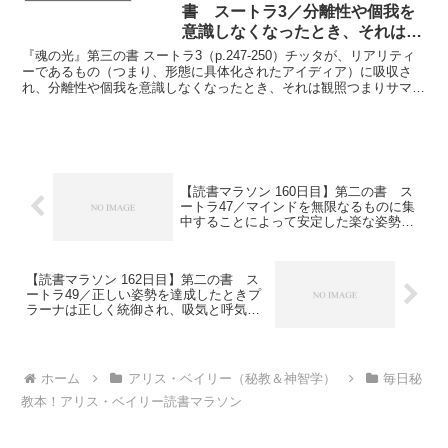
書 スートラ3／分離性や個我を
意識しなくなったとき、それは観
照つまりサマーディと呼ばれる
『魂の光』第三の書 スートラ3（p.247-250）チッタが、リアリティ
『魂の光』
ーであるもの（つまり、形態に具体化されたアイディア）に吸収さ
れ、分離性や個我を意識しなくなったとき、それは観照つまりサマー
ディと呼ばれる。三昧（サマーディ）とは、〔瞑想...
【読書マラソン 160日目】第二の書 ス
ートラ47／マインドを無限なるものに集
中することによって安定した楽な姿勢が
達成される『魂の光』
【読書マラソン 162日目】第二の書 ス
ートラ49／正しい姿勢を達成したときプ
ラーナは正しく統御され、吸気と呼気は
適切になる『魂の光』
ホーム
アリス・ベイリー（秘教＆神智学）
毎日秘
教本！アリス・ベイリー読書マラソン