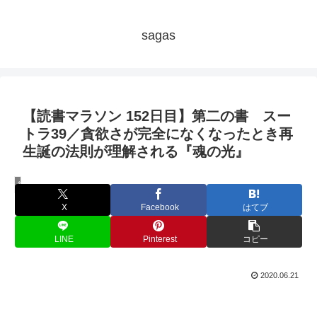
sagas
【読書マラソン 152日目】第二の書 スー
トラ39／貪欲さが完全になくなったとき再
生誕の法則が理解される『魂の光』
毎日秘教本！アリス・ベイリー読書マラソン
X
Facebook
はてブ
LINE
Pinterest
コピー
2020.06.21