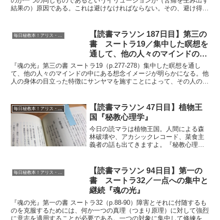
のが一つの同じものであるというイリュージョンが（苦痛を生み出す
結果の）原因である。これは避けなければならない。その、避け得る
苦の原因となっているのは、見る者【プルシャ...
【読書マラソン 187日目】第三の
毎日秘教本！アリス・ベイリー読書マラソン
書 スートラ19／集中した瞑想を
通して、他の人々のマインドの中
にある想念イメージが明らかにな
『魂の光』第三の書 スートラ19（p.277-278）集中した瞑想を通し
る『魂の光』
て、他の人々のマインドの中にある想念イメージが明らかになる。他
人の身体の目立った特徴にサンヤマを施すことによって、その人の想
念を知ることができる。『インテグラル・ヨーガ...
【読書マラソン 47日目】植物王
毎日秘教本！アリス・ベイリー読書マラソン
国『秘教心理学』
今日の読マラは植物王国。人間による森
林破壊や、アカシックレコード、菜食主
義者の話も出てきますよ。『秘教心理
学・第一巻』p.294-315【生命・放射・磁
力】すべての元素がとる五つの形への一
点集中した瞑想によって、全元素を支配
【読書マラソン 94日目】第一の
毎日秘教本！アリス・ベイリー読書マラソン
することができる...
書 スートラ32／一点への集中と
継続『魂の光』
『魂の光』第一の書 スートラ32（p.88-90）障害とそれに付随するも
のを克服するためには、何か一つの真理（つまり原理）に対して強烈
に意志を適用することが必要である。一つの対象に集中して修練を行