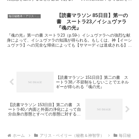
なう【あるいは、一つの技術を用いる】ことが、...
【読書マラソン 85日目】第一の
毎日秘教本！アリス・ベイリー読書マラソン
書 スートラ23／イシュヴァラ
『魂の光』
『魂の光』第一の書 スートラ23（p.59-）イシュヴァラへの強烈な献
身によって、イシュヴァラの知識が得られる。もしくは、神【イーシ
ュヴァラ】への完全な帰依によっても【サマーディは達成される】。
イシュヴァラは、太陽を通して顕現している子であ...
【読書マラソン 151日目】第二の書 ス
ートラ38／不節制をしないことでエネル
ギーが得られる『魂の光』
【読書マラソン 153日目】第二の書 ス
ートラ40／内面と外面の浄化によって自
分自身の形態とすべての形態に対する嫌
悪が生じる『魂の光』
ホーム
アリス・ベイリー（秘教＆神智学）
毎日秘