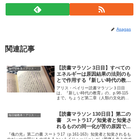
Asagas
関連記事
【読書マラソン 3日目】すべての
毎日秘教本！アリス・ベイリー読書マラソン
エネルギーは原因結果の法則のも
とで作用する『新しい時代の教
育』
アリス・ベイリー読書マラソン３日目
は、『新しい時代の教育』の、p.98-115
まで。ちょうど第二章（人類の文化的な
開花）が読み終わりました。エネルギー
や、原因結果の法則、秘教の学習につい
て書かれています。『新しい時代の教
【読書マラソン 130日目】第二の
毎日秘教本！アリス・ベイリー読書マラソン
育』p.98-115...
書 スートラ17／知覚者と知覚さ
れるものの同一化が苦の原因であ
る『魂の光』
『魂の光』第二の書 スートラ17（p.161-163）知覚者と知覚されるも