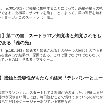
8（p.301-302）北極星に集中することによって、惑星や星々の軌
ができる。北極星にサンヤマを施すことによって、星の運行を知る
・ヨーガ』このスートラは一般...
日目】第二の書 スートラ17／知覚者と知覚されるも
である『魂の光』
7（p.161-163）知覚者と知覚されるものが一つの同じものである
痛を生み出す結果の）原因である。これは避けなければならない。
ているのは、見る者【プルシャ...
目】接触と受容性がもたらす結果『テレパシーとエー
読書マラソン」も、スタートして２週間が過ぎました。理解はまだ
特の表現や言い回しには、毎日読むことで慣れてきているのがわか
活字だけをジャージャー浴びている状態なの...