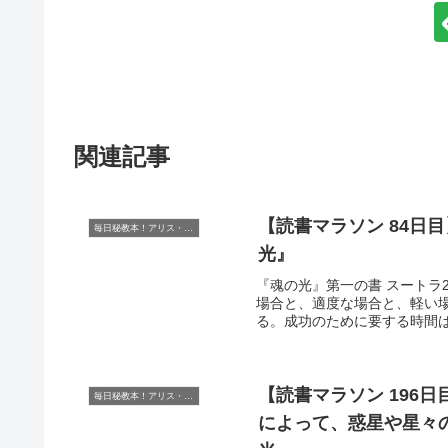
関連記事
【読書マラソン 84日
毎日秘教本！アリス・ベイリー読書マラソン
光』
『魂の光』第一の書 スートラ2
場合と、適度な場合と、軽い
る。成功のために要する時間は
【読書マラソン 196
毎日秘教本！アリス・ベイリー読書マラソン
によって、惑星や星々