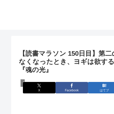
【読書マラソン 150日目】第
なくなったとき、ヨギは欲す
『魂の光』
毎日秘教本！アリス・ベイリー読書マラソン
X
Facebook
はてブ