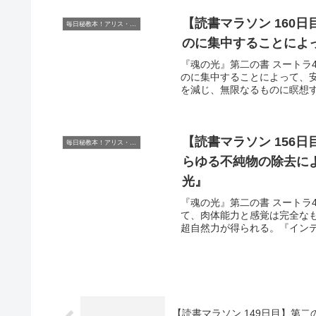
【読書マラソン 160
毎日秘教本！アリス・ベイリー読書マラソン
のに集中することによ
『魂の光』第二の書 スートラ4
のに集中することによって、
を減じ、無限なるものに瞑想す
【読書マラソン 156
毎日秘教本！アリス・ベイリー読書マラソン
らゆる不純物の除去に
光』
『魂の光』第二の書 スートラ4
て、肉体能力と感覚は完全な
超自然力が得られる。『インテ
【読書マラソン 149日目】第