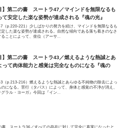
日目】第二の書 スートラ47／マインドを無限なるも
って安定した楽な姿勢が達成される『魂の光』
7（p.220-221）少しばかりの努力を続け、マインドを無限なるも
安定した楽な姿勢が達成される。自然な傾向である落ち着きのなさ
ることによって、坐位（アーサ...
日目】第二の書 スートラ43／燃えるような熱誠とあ
よって肉体能力と感覚は完全なものになる『魂の
3（p.213-216）燃えるような熱誠とあらゆる不純物の除去によっ
ものになる。苦行（タパス）によって、身体と感覚の不浄が消え、
グラル・ヨーガ』今回は『イン...
二の書 スートラ36／すべての存在に対して完全に真実になったと