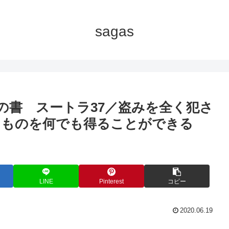
sagas
二の書 スートラ37／盗みを全く犯さ
るものを何でも得ることができる
LINE
Pinterest
コピー
2020.06.19