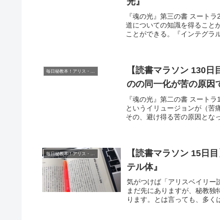
光』
『魂の光』第三の書 スートラ2
道についての知識を得ること
ことができる。『インテグラル
【読書マラソン 130
毎日秘教本！アリス・ベイリー読書マラソン
のの同一化が苦の原因
『魂の光』第二の書 スートラ1
というイリュージョンが（苦
その、避け得る苦の原因となっ
【読書マラソン 15日
毎日秘教本！アリス・ベイリー読書マラソン
テル体』
気がつけば「アリスベイリー
まだ先にありますが、秘教独
ります。とは言っても、多くは