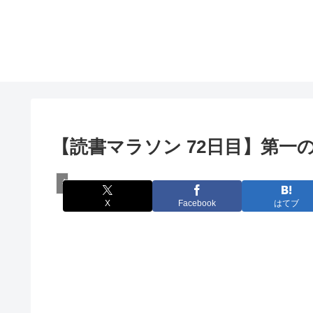
【読書マラソン 72日目】第一
毎日秘教本！アリス・ベイリー読書マラソン
X
Facebook
はてブ