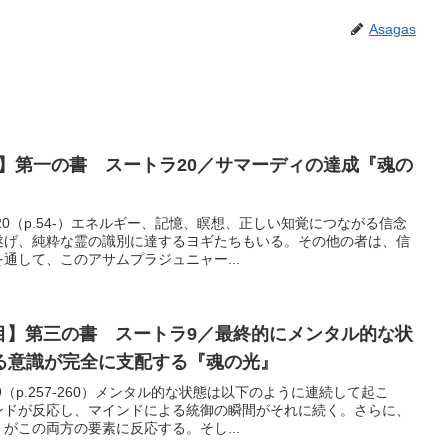
Asagas
目】第一の書 スートラ20／サマーディの達成『魂の
0（p.54-）エネルギー、記憶、瞑想、正しい知覚につながる信念
遂げ、純粋な霊の識別に達するヨギたちもいる。その他の者は、信
通して、このアサムプラジュニャー...
日目】第三の書 スートラ9／最終的にメンタル的な状
る意識が完全に支配する『魂の光』
（p.257-260）メンタル的な状態は以下のように連続して起こ
ンドが反応し、マインドによる統御の瞬間がそれに続く。さらに、
がこの両方の要素に反応する。そし...