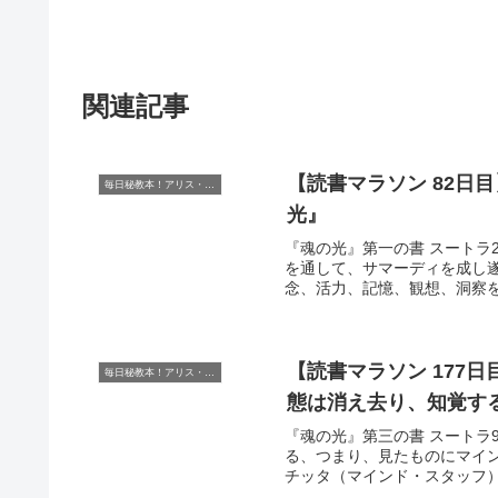
関連記事
【読書マラソン 82日
毎日秘教本！アリス・ベイリー読書マラソン
光』
『魂の光』第一の書 スートラ2
を通して、サマーディを成し
念、活力、記憶、観想、洞察を
【読書マラソン 177
毎日秘教本！アリス・ベイリー読書マラソン
態は消え去り、知覚す
『魂の光』第三の書 スートラ9
る、つまり、見たものにマイ
チッタ（マインド・スタッフ）