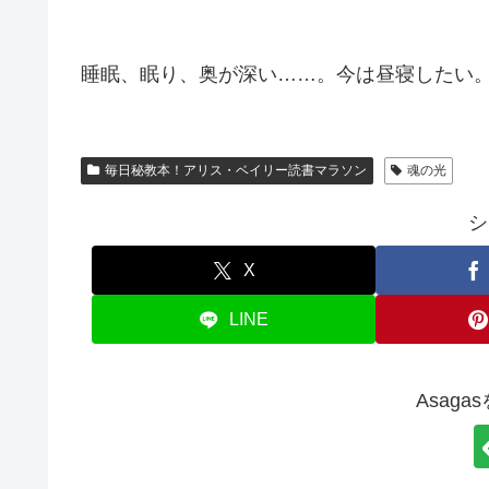
睡眠、眠り、奥が深い……。今は昼寝したい
毎日秘教本！アリス・ベイリー読書マラソン
魂の光
シ
X
LINE
Asag