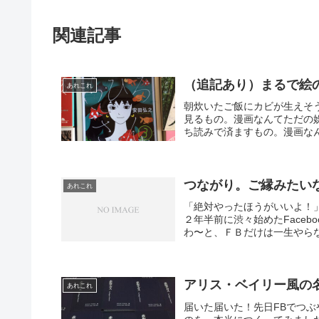
関連記事
（追記あり）まるで絵
あれこれ
朝炊いたご飯にカビが生えそ
見るもの。漫画なんてただの
ち読みで済ますもの。漫画なん
つながり。ご縁みたい
あれこれ
「絶対やったほうがいいよ！
２年半前に渋々始めたFace
わ〜と、ＦＢだけは一生やらな
アリス・ベイリー風の
あれこれ
届いた届いた！先日FBでつ