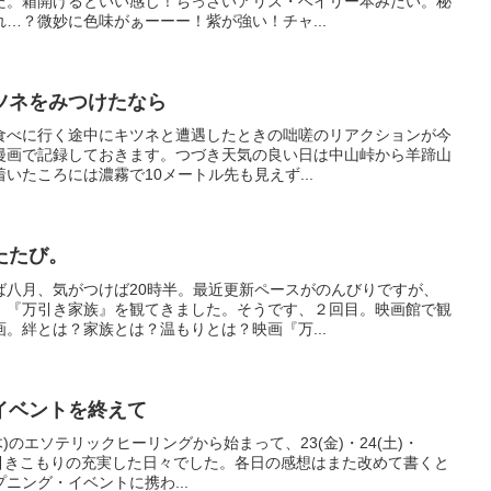
た。箱開けるといい感じ！ちっさいアリス・ベイリー本みたい。秘
…？微妙に色味がぁーーー！紫が強い！チャ...
ツネをみつけたなら
食べに行く途中にキツネと遭遇したときの咄嗟のリアクションが今
漫画で記録しておきます。つづき天気の良い日は中山峠から羊蹄山
いたころには濃霧で10メートル先も見えず...
たたび。
ば八月、気がつけば20時半。最近更新ペースがのんびりですが、
。『万引き家族』を観てきました。そうです、２回目。映画館で観
。絆とは？家族とは？温もりとは？映画『万...
イベントを終えて
(木)のエソテリックヒーリングから始まって、23(金)・24(土)・
に引きこもりの充実した日々でした。各日の感想はまた改めて書くと
ニング・イベントに携わ...