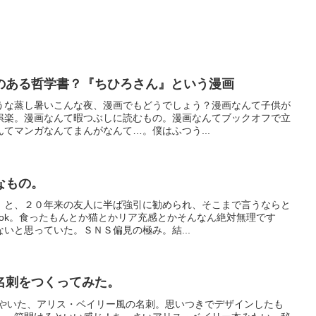
のある哲学書？『ちひろさん』という漫画
うな蒸し暑いこんな夜、漫画でもどうでしょう？漫画なんて子供が
娯楽。漫画なんて暇つぶしに読むもの。漫画なんてブックオフで立
てマンガなんてまんがなんて…。僕はふつう...
なもの。
」と、２０年来の友人に半ば強引に勧められ、そこまで言うならと
book。食ったもんとか猫とかリア充感とかそんなん絶対無理です
いと思っていた。ＳＮＳ偏見の極み。結...
名刺をつくってみた。
ぶやいた、アリス・ベイリー風の名刺。思いつきでデザインしたも