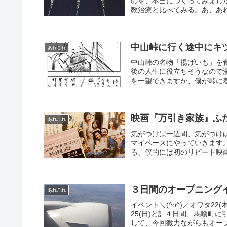
のを、本当につくってみまし
教治療と比べてみる。あ、あれ
中山峠に行く途中にキ
あれこれ
中山峠の名物「揚げいも」を
後の人生に役立ちそうなので
を一望できますが、僕が峠に着
映画『万引き家族』ふ
あれこれ
気がつけば一週間、気がつけ
マイペースにやっていきます
る、僕的には初のリピート映画
３日間のオープニング
あれこれ
イベント＼(^o^)／オワタ22
25(日)と計４日間、馬喰町
して、今回微力ながらもオープ